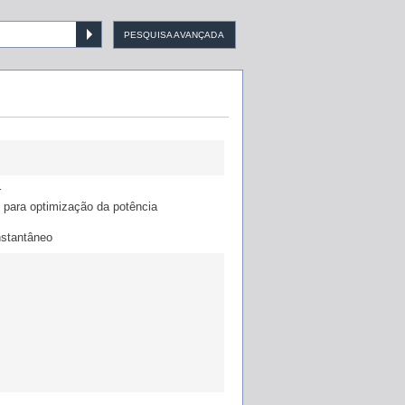
PESQUISA AVANÇADA
r
 para optimização da potência
nstantâneo